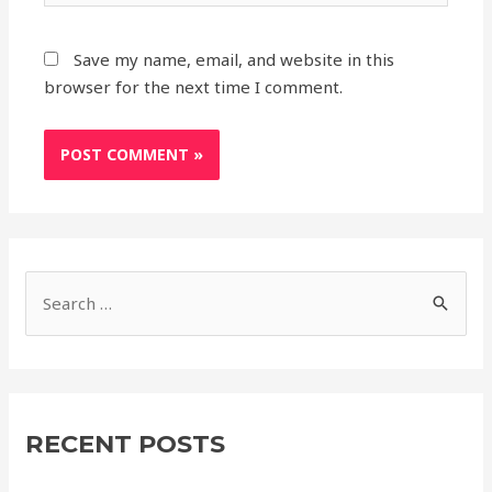
Save my name, email, and website in this
browser for the next time I comment.
S
e
a
r
c
RECENT POSTS
h