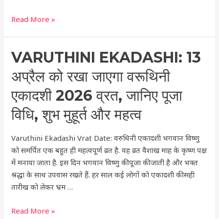
के
Read More »
दिन
करें
ये
Varuthini
VARUTHINI EKADASHI: 13
आसान
Ekadashi:
उपाय
अप्रैल को रखा जाएगा वरूथिनी
13
अप्रैल
एकादशी 2026 व्रत, जानिए पूजा
को
विधि, शुभ मुहूर्त और महत्व
रखा
जाएगा
Varuthini Ekadashi Vrat Date: वरुथिनी एकादशी भगवान विष्णु
वरूथिनी
को समर्पित एक बहुत ही महत्वपूर्ण व्रत है. यह व्रत वैशाख माह के कृष्ण पक्ष
एकादशी
में मनाया जाता है. इस दिन भगवान विष्णु की पूजा की जाती है और भक्त
2026
श्रद्धा के साथ उपवास रखते हैं. हर साल कई लोगों को एकादशी की सही
व्रत,
तारीख को लेकर भ्रम …
जानिए
पूजा
Read More »
विधि,