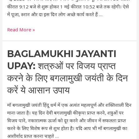
जानें
की रात 9:12 बजे से शुरू होकर 1 मई की रात 10:52 बजे तक रहेगी। ऐसे
शुभ
में पूजा, स्नान और दा इस दिन लोग अच्छे कार्य करते हैं …
मुहूर्त
और
Read More »
पूजन
विधि
,बुद्ध
Baglamukhi
BAGLAMUKHI JAYANTI
पूर्णिमा
Jayanti
UPAY: शत्रुओं पर विजय प्राप्त
का
Upay:
महत्व
शत्रुओं
करने के लिए बगलामुखी जयंती के दिन
पर
करें ये आसान उपाय
विजय
प्राप्त
माँ बगलामुखी जयंती हिंदू धर्म में एक अत्यंत महत्वपूर्ण और शक्तिशाली दिन
करने
माना जाता है। यह दिन देवी बगलामुखी की कृपा प्राप्त करने, शत्रुओं पर
के
विजय पाने, नकारात्मक ऊर्जा को दूर करने और जीवन में सफलता प्राप्त
लिए
करने के लिए विशेष रूप से शुभ होता है। यदि आप भी माँ बगलामुखी का
बगलामुखी
आशीर्वाद प्राप्त करना चाहते …
जयंती