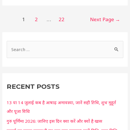
शुभ
मुहूर्त
और
1
2
…
22
Next Page
→
महत्व
S
e
a
r
c
RECENT POSTS
h
13 या 14 जुलाई कब है आषाढ़ अमावस्या, जानें सही तिथि, शुभ मुहूर्त
f
और पूजा विधि
o
r
गुरु पूर्णिमा 2026: जानिए इस दिन क्या करें और क्यों है खास
: