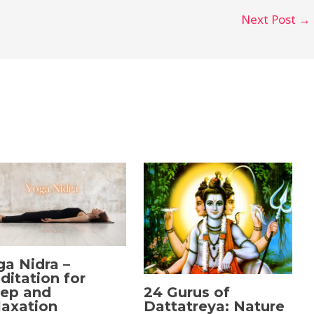
Next Post
→
ga Nidra –
ditation for
24 Gurus of
eep and
Dattatreya: Nature
laxation