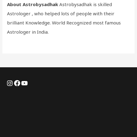
About Astrobysadhak
Astrobysadhak is skilled
Astrologer , who helped lots of people with their
brilliant Knowledge. World Recognized most famous
Astrologer in India.