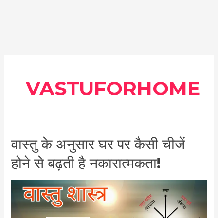
VASTUFORHOME
वास्तु
वास्तु के अनुसार घर पर कैसी चीजें
के
होने से बढ़ती है नकारात्मकता!
अनुसार
घर
पर
कैसी
चीजें