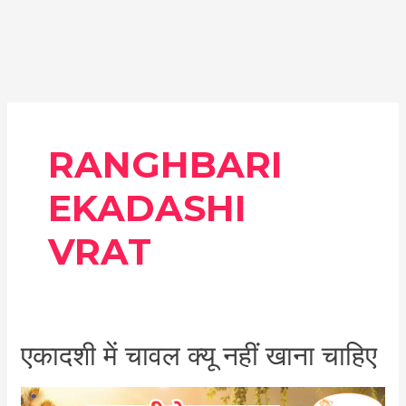
RANGHBARI
EKADASHI
VRAT
एकादशी
एकादशी में चावल क्यू नहीं खाना चाहिए
में
चावल