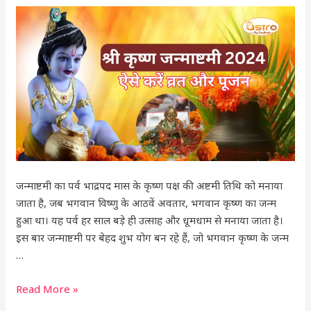
देशभर
में
सोमवार,
26
अगस्त
को
मनाया
जाएगा।
ऐसे
करें
व्रत
जन्माष्टमी का पर्व भाद्रपद मास के कृष्ण पक्ष की अष्टमी तिथि को मनाया
और
जाता है, जब भगवान विष्णु के आठवें अवतार, भगवान कृष्ण का जन्म
पूजन
हुआ था। यह पर्व हर साल बड़े ही उत्साह और धूमधाम से मनाया जाता है।
इस बार जन्माष्टमी पर बेहद शुभ योग बन रहे हैं, जो भगवान कृष्ण के जन्म
…
Read More »