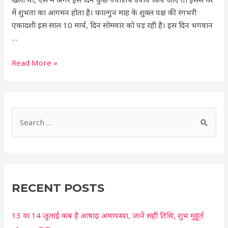
दिन
में शुभता का आगमन होता है। फाल्गुन माह के शुक्ल पक्ष की रंगभरी
करें
एकादशी इस साल 10 मार्च, दिन सोमवार को पड़ रही है। इस दिन भगवान
ये
…
उपाय,
घर
Read More »
में
आएगी
शुभता
S
e
a
r
c
RECENT POSTS
h
13 या 14 जुलाई कब है आषाढ़ अमावस्या, जानें सही तिथि, शुभ मुहूर्त
f