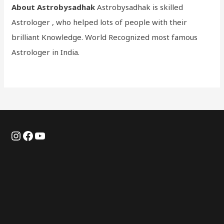
About Astrobysadhak
Astrobysadhak is skilled
Astrologer , who helped lots of people with their
brilliant Knowledge. World Recognized most famous
Astrologer in India.