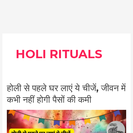
HOLI RITUALS
होली
होली से पहले घर लाएं ये चीजें, जीवन में
से
कभी नहीं होगी पैसों की कमी
पहले
घर
लाएं
ये
चीजें,