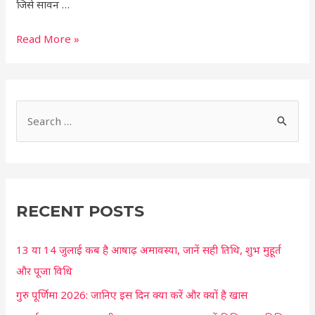
जिसे सावन …
Read More »
S
e
a
r
c
RECENT POSTS
h
13 या 14 जुलाई कब है आषाढ़ अमावस्या, जानें सही तिथि, शुभ मुहूर्त
f
और पूजा विधि
o
r
गुरु पूर्णिमा 2026: जानिए इस दिन क्या करें और क्यों है खास
: