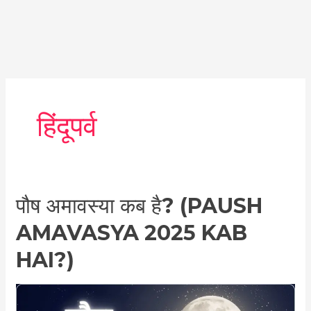
हिंदूपर्व
पौष
पौष अमावस्या कब है? (PAUSH
अमावस्या
AMAVASYA 2025 KAB
कब
है?
HAI?)
(Paush
Amavasya
2025