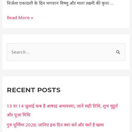
निर्जला एकादशी के दिन भगवान विष्णु और माता लक्ष्मी की कृपा …
भगवान
विष्णु
Read More »
होंगे
प्रसन्न
S
e
a
r
c
RECENT POSTS
h
13 या 14 जुलाई कब है आषाढ़ अमावस्या, जानें सही तिथि, शुभ मुहूर्त
f
और पूजा विधि
o
r
गुरु पूर्णिमा 2026: जानिए इस दिन क्या करें और क्यों है खास