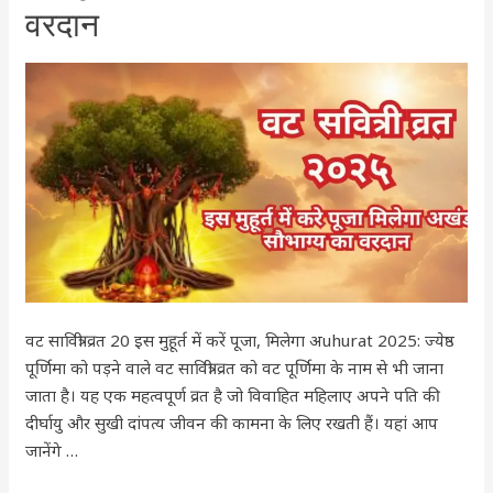
2025:
वरदान
इस
मुहूर्त
में
करें
पूजा,
मिलेगा
अखंड
सौभाग्य
का
वरदान
वट सावित्री व्रत 20 इस मुहूर्त में करें पूजा, मिलेगा अuhurat 2025: ज्येष्ठ
पूर्णिमा को पड़ने वाले वट सावित्री व्रत को वट पूर्णिमा के नाम से भी जाना
जाता है। यह एक महत्वपूर्ण व्रत है जो विवाहित महिलाए अपने पति की
दीर्घायु और सुखी दांपत्य जीवन की कामना के लिए रखती हैं। यहां आप
जानेंगे …