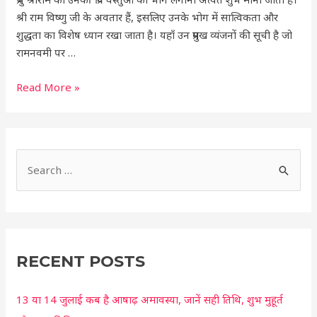
5
श्री राम विष्णु जी के अवतार हैं, इसलिए उनके भोग में सात्विकता और
खास
शुद्धता का विशेष ध्यान रखा जाता है। यहाँ उन प्रमुख व्यंजनों की सूची है जो
भोग
रामनवमी पर …
तुरंत
प्रसन्न
Read More »
होकर
देंगे
आशीर्वाद
S
e
a
r
c
RECENT POSTS
h
13 या 14 जुलाई कब है आषाढ़ अमावस्या, जानें सही तिथि, शुभ मुहूर्त
f