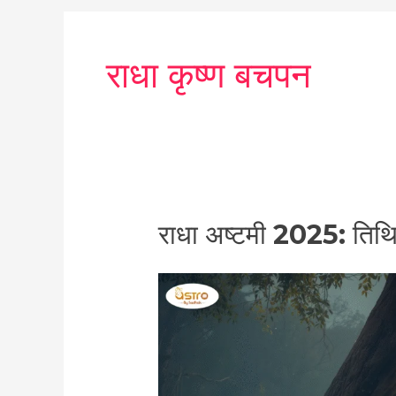
राधा कृष्ण बचपन
राधा
राधा अष्टमी 2025: तिथि, 
अष्टमी
2025:
तिथि,
पूजा
विधि,
शुभ
मुहूर्त