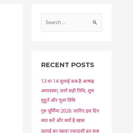
S
e
a
r
c
RECENT POSTS
h
f
13 या 14 जुलाई कब है आषाढ़
o
अमावस्या, जानें सही तिथि, शुभ
r
मुहूर्त और पूजा विधि
:
गुरु पूर्णिमा 2026: जानिए इस दिन
क्या करें और क्यों है खास
जुलाई का पहला एकादशी व्रत कब