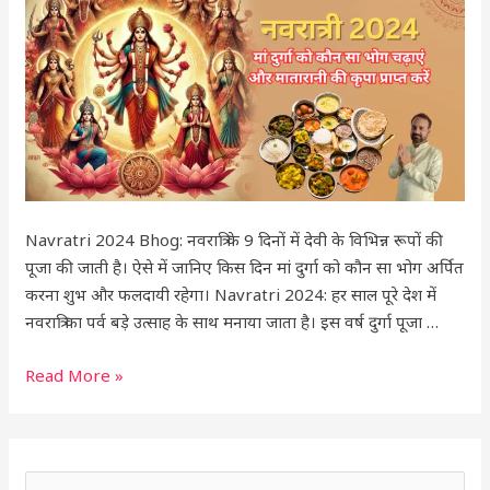
को
कौन
सा
भोग
चढ़ाएं
और
मातारानी
की
कृपा
Navratri 2024 Bhog: नवरात्रि के 9 दिनों में देवी के विभिन्न रूपों की
प्राप्त
पूजा की जाती है। ऐसे में जानिए किस दिन मां दुर्गा को कौन सा भोग अर्पित
करें
करना शुभ और फलदायी रहेगा। Navratri 2024: हर साल पूरे देश में
नवरात्रि का पर्व बड़े उत्साह के साथ मनाया जाता है। इस वर्ष दुर्गा पूजा …
Read More »