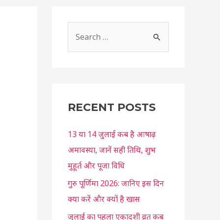
S
e
a
r
c
RECENT POSTS
h
f
13 या 14 जुलाई कब है आषाढ़
o
अमावस्या, जानें सही तिथि, शुभ
r
मुहूर्त और पूजा विधि
:
गुरु पूर्णिमा 2026: जानिए इस दिन
क्या करें और क्यों है खास
जुलाई का पहला एकादशी व्रत कब