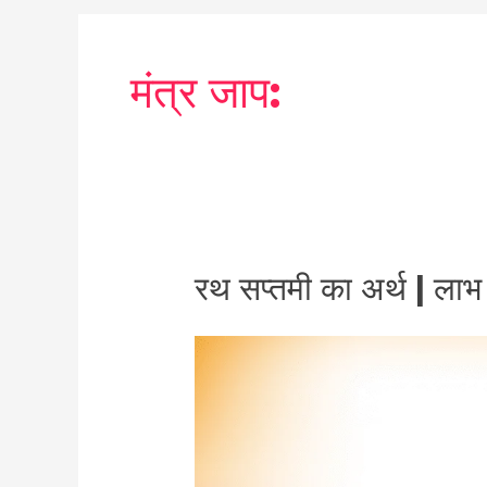
मंत्र जाप:
रथ
रथ सप्तमी का अर्थ | लाभ
सप्तमी
का
अर्थ
|
लाभ
|
पूजा