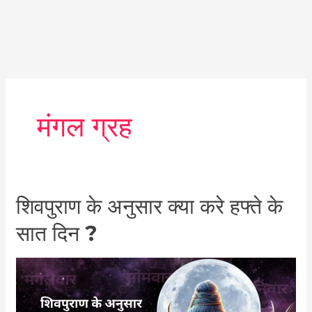
मंगल ग्रह
शिवपुराण
शिवपुराण के अनुसार क्या करे हफ्ते के
के
सात दिन ?
अनुसार
क्या
करे
हफ्ते
के