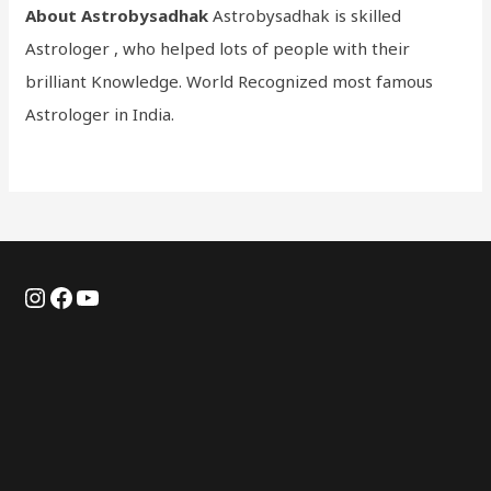
About Astrobysadhak
Astrobysadhak is skilled
Astrologer , who helped lots of people with their
brilliant Knowledge. World Recognized most famous
Astrologer in India.