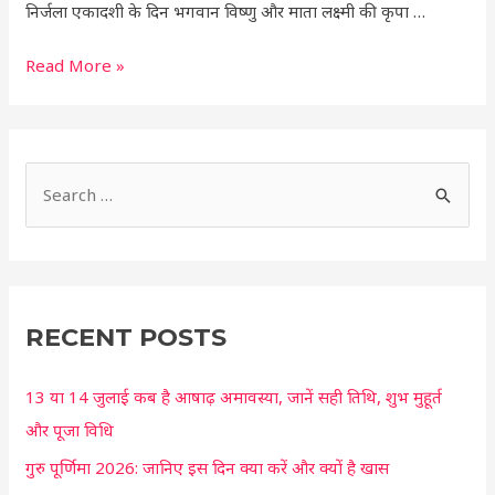
निर्जला एकादशी के दिन भगवान विष्णु और माता लक्ष्मी की कृपा …
भगवान
विष्णु
Read More »
होंगे
प्रसन्न
S
e
a
r
c
RECENT POSTS
h
13 या 14 जुलाई कब है आषाढ़ अमावस्या, जानें सही तिथि, शुभ मुहूर्त
f
और पूजा विधि
o
r
गुरु पूर्णिमा 2026: जानिए इस दिन क्या करें और क्यों है खास