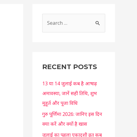
S
e
a
r
c
RECENT POSTS
h
f
13 या 14 जुलाई कब है आषाढ़
o
अमावस्या, जानें सही तिथि, शुभ
r
मुहूर्त और पूजा विधि
:
गुरु पूर्णिमा 2026: जानिए इस दिन
क्या करें और क्यों है खास
जुलाई का पहला एकादशी व्रत कब