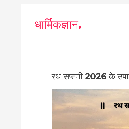
धार्मिकज्ञान.
रथ
रथ सप्तमी 2026 के
सप्तमी
2026
के
उपाय
(Ratha
Saptami
Upay):