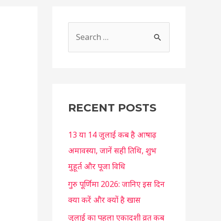
S
e
a
r
c
RECENT POSTS
h
f
13 या 14 जुलाई कब है आषाढ़
o
अमावस्या, जानें सही तिथि, शुभ
r
मुहूर्त और पूजा विधि
:
गुरु पूर्णिमा 2026: जानिए इस दिन
क्या करें और क्यों है खास
जुलाई का पहला एकादशी व्रत कब