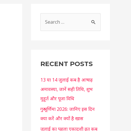
S
e
a
r
c
RECENT POSTS
h
f
13 या 14 जुलाई कब है आषाढ़
o
अमावस्या, जानें सही तिथि, शुभ
r
मुहूर्त और पूजा विधि
:
गुरु पूर्णिमा 2026: जानिए इस दिन
क्या करें और क्यों है खास
जुलाई का पहला एकादशी व्रत कब