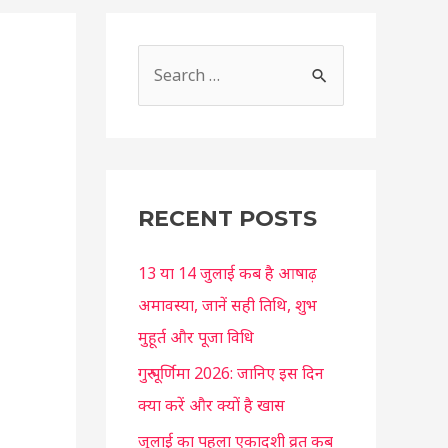
S
e
a
r
c
RECENT POSTS
h
f
13 या 14 जुलाई कब है आषाढ़
o
अमावस्या, जानें सही तिथि, शुभ
r
मुहूर्त और पूजा विधि
:
गुरु पूर्णिमा 2026: जानिए इस दिन
क्या करें और क्यों है खास
जुलाई का पहला एकादशी व्रत कब